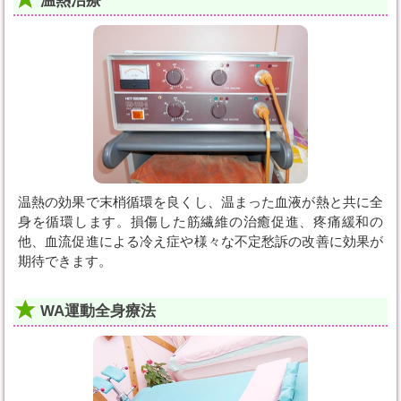
温熱治療
温熱の効果で末梢循環を良くし、温まった血液が熱と共に全
身を循環します。損傷した筋繊維の治癒促進、疼痛緩和の
他、血流促進による冷え症や様々な不定愁訴の改善に効果が
期待できます。
WA運動全身療法