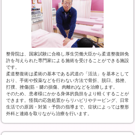
整骨院は、国家試験に合格し厚生労働大臣から柔道整復師免
許を与えられた専門家による施術を受けることができる施設
です。
柔道整復術は柔術の基本である武道の「活法」を基本として
おり、手術や投薬などを行わない方法で骨折、脱臼、捻挫、
打撲、挫傷(筋・腱の損傷、肉離れ)などを治療します。
そのため、患者様にかかる身体的負担をより軽くすることが
できます。怪我の応急処置からリハビリやテーピング、日常
生活での原因・対策・予防の指導まで、症状によっては整形
外科と連絡を取りながら治療を行います。