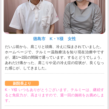
徳島市 K・Y様 女性
だいぶ前から、肩こりと頭痛、冷えに悩まされていました。
ホームページで、テルミー温熱療法を知り現在治療中です
が、週1〜2回の間隔で通っています。するとどうでしょう、
あれだけ痛かった、肩こりや足の冷え症の症状が、良くなっ
た感じが、してきました。
副院長より
K・Y様 いつもありがとうございます。テルミーは、継続す
ると免疫力が、高まりますので、週一回の施術をお薦めしま
す。