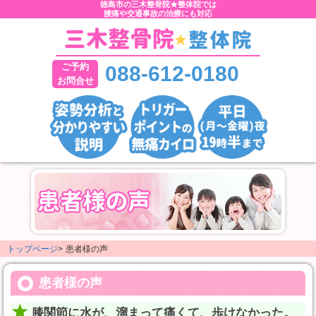
徳島市の三木整骨院★整体院では
腰痛や交通事故の治療にも対応
ご予約
088-612-0180
お問合せ
トップページ
>
患者様の声
患者様の声
膝関節に水が、溜まって痛くて、歩けなかった。