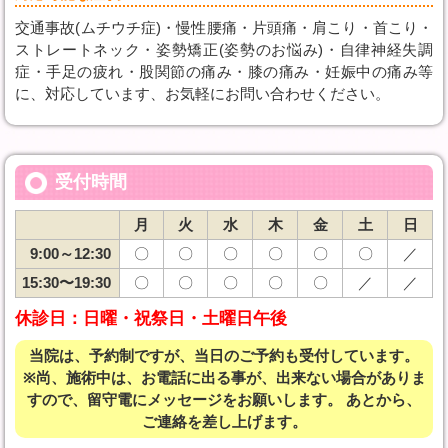
交通事故(ムチウチ症)・慢性腰痛・片頭痛・肩こり・首こり・
ストレートネック・姿勢矯正(姿勢のお悩み)・自律神経失調
症・手足の疲れ・股関節の痛み・膝の痛み・妊娠中の痛み等
に、対応しています、お気軽にお問い合わせください。
受付時間
月
火
水
木
金
土
日
9:00～12:30
〇
〇
〇
〇
〇
〇
／
15:30〜19:30
〇
〇
〇
〇
〇
／
／
休診日：
日曜・祝祭日・土曜日午後
当院は、予約制ですが、当日のご予約も受付しています。
※尚、施術中は、お電話に出る事が、出来ない場合がありま
すので、留守電にメッセージをお願いします。 あとから、
ご連絡を差し上げます。