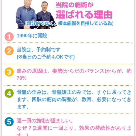
1
1990年に開院
2
当院は、予約制です
(※当日のご予約もOKです)
3
痛みの原因は、姿勢(からだのバランス)からが、約
70%
4
骨盤の歪みは、骨盤矯正のみでは、すぐに戻ってき
ます、四肢の筋肉の調整が、数回、必要になってき
ます。
5
週一回の施術が望ましい。
なぜ？(2週間に一回より、効果の持続性がありま
す。)