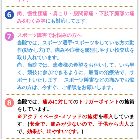
6
尚、慢性腰痛・肩こり・股関節痛・下肢下腿部の痛
み&むくみ等
にも対応してます。
7
スポーツ障害でお悩みの方へ
当院では、スポーツ選手•スポーツをしている方の動
作(動かし方)で、痛みや症状を鑑別しやすい検査法を
取り入れています。
尚、当院では、患者様の希望をお伺いして、いち早
く、競技に参加できるように、最善の治療法で、サ
ポートいたします。 スポーツ障害などの痛みでお悩
みの方は、今すぐ、ご相談をお願いします。
8
当院では、
痛みに対して
の
トリガーポイント
の施術
をしています。
※アクティベータ•メソッドの施術
を
導入
していま
す。(
安全で、痛みが少ないので、子供から大人
ま
で、
効果が、出やすいです。
)