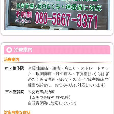
治療案内
治療案内
miki整体院
※慢性腰痛・頭痛・肩こり・ストレートネッ
ク・股関節痛・膝の痛み・下腿部(ふくらはぎ
のむくみ＆痛み・疲れ)・スポーツ障害(痛みで
練習や試合に、お悩みの方に対応しています)
三木整骨院
※交通事故治療
【ムチウチ症•打撲•捻挫】
自賠責保険に対応しています
対応可能な症状